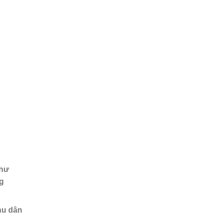
như
ng
hu dân