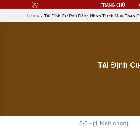
Skip
TRANG CHỦ
to
Home
»
Tái Định Cư Phú Đông Nhơn Trạch Mua Theo Cầ
content
Tái Định C
5/5 - (1 bình chọn)