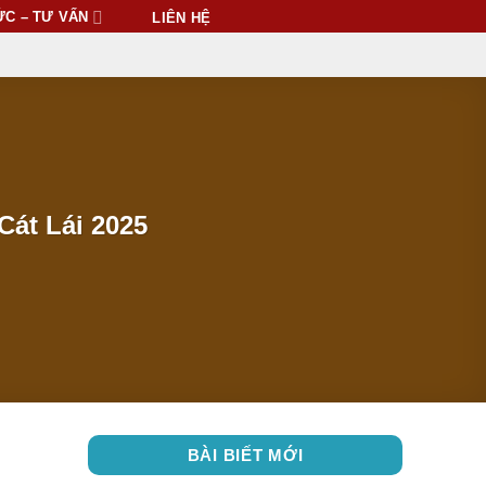
ỨC – TƯ VẤN
LIÊN HỆ
át Lái 2025
BÀI BIẾT MỚI