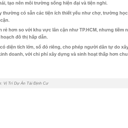
hái, tạo nên môi trường sống hiện đại và tiện nghi.
ây thường có sẵn các tiện ích thiết yếu như chợ, trường học
 cận
.
òn rẻ hơn so với khu vực lân cận như TP.HCM, nhưng tiềm 
 hoạch đô thị hấp dẫn.
ư có diện tích lớn, sổ đỏ riêng, cho phép người dân tự do xâ
kinh doanh, với chi phí xây dựng và sinh hoạt thấp hơn ch
: Vị Trí Dự Án Tái Định Cư