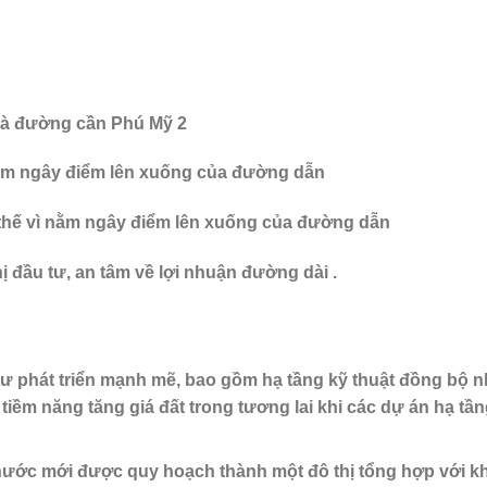
và đường cần Phú Mỹ 2
ì nằm ngây điểm lên xuống của đường dẫn
 thế vì nằm ngây điểm lên xuống của đường dẫn
ị đầu tư, an tâm về lợi nhuận đường dài .
tư phát triển mạnh mẽ, bao gồm hạ tầng kỹ thuật đồng bộ 
iềm năng tăng giá đất trong tương lai khi các dự án hạ tầ
hước mới được quy hoạch thành một đô thị tổng hợp với k