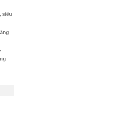
, siêu
năng
y
ung