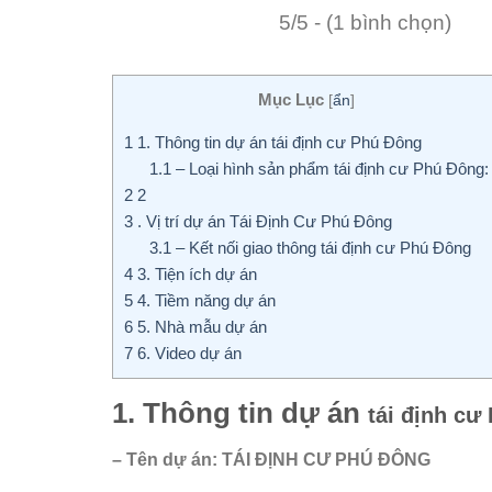
5/5 - (1 bình chọn)
Mục Lục
[
ẩn
]
1
1. Thông tin dự án tái định cư Phú Đông
1.1
– Loại hình sản phẩm tái định cư Phú Đông:
2
2
3
. Vị trí dự án Tái Định Cư Phú Đông
3.1
– Kết nối giao thông tái định cư Phú Đông
4
3. Tiện ích dự án
5
4. Tiềm năng dự án
6
5. Nhà mẫu dự án
7
6. Video dự án
1. Thông tin dự án
tái định cư
– Tên dự án: TÁI ĐỊNH CƯ PHÚ ĐÔNG