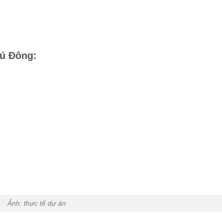
hú Đông:
Ảnh: thực tế dự án