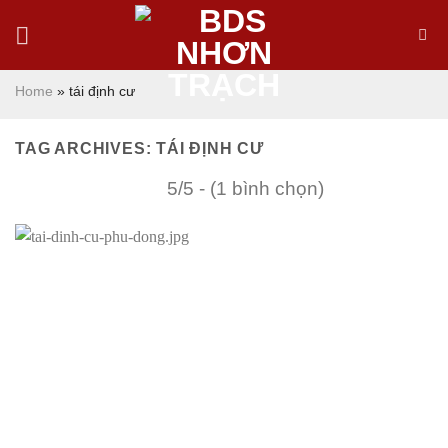
Skip
to
content
Home
»
tái định cư
TAG ARCHIVES:
TÁI ĐỊNH CƯ
5/5 - (1 bình chọn)