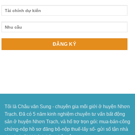
Tôi là Châu văn Sung - chuyên gia môi giới ở huyện Nhơn
Trạch. Đã có 5 năm kinh nghiệm chuyên tư vấn bất động
sản ở huyện Nhơn Trạch, và hổ trợ trọn gói: mua-bán-công
chứng-nộp hồ sơ đăng bộ-nộp thuế-lấy sổ- gửi sổ tận nhà