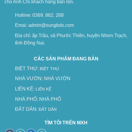
cho Anh Chị khách hàng bận rộn.
Hotline: 0369. 862. 268
Emai: admin@sungbds.com
Địa chỉ: ấp Trầu, xã Phước Thiền, huyện Nhơn Trạch,
tỉnh Đồng Nai.
CÁC SẢN PHẨM ĐANG BÁN
BIỆT THỰ:
BIỆT THỰ
NHÀ VƯỜN:
NHÀ VƯỜN
LIÊN KẾ:
LIÊN KẾ
NHÀ PHỐ:
NHÀ PHỐ
ĐẤT DÂN:
ĐẤT DÂN
TÌM TÔI TRÊN MXH