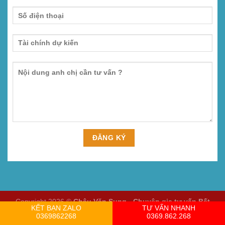
Copyright 2026 ©
Châu Văn Sung - Chuyên gia tư vấn Bất
KẾT BẠN ZALO
TƯ VẤN NHANH
động sản
0369862268
0369.862.268