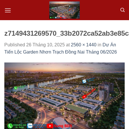
Skip
to
content
z7149431269570_33b2072ca52ab3e85c
Published
26 Tháng 10, 2025
at
2560 × 1440
in
Dự Án
Tiến Lộc Garden Nhơn Trạch Đồng Nai Tháng 06/2026