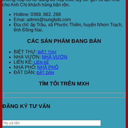
cho Anh Chị khách hàng bận rộn.
Hotline: 0369. 862. 268
Emai: admin@sungbds.com
Địa chỉ: ấp Trầu, xã Phước Thiền, huyện Nhơn Trạch,
tỉnh Đồng Nai.
CÁC SẢN PHẨM ĐANG BÁN
BIỆT THỰ:
BIỆT THỰ
NHÀ VƯỜN:
NHÀ VƯỜN
LIÊN KẾ:
LIÊN KẾ
NHÀ PHỐ:
NHÀ PHỐ
ĐẤT DÂN:
ĐẤT DÂN
TÌM TÔI TRÊN MXH
ĐĂNG KÝ TƯ VẤN