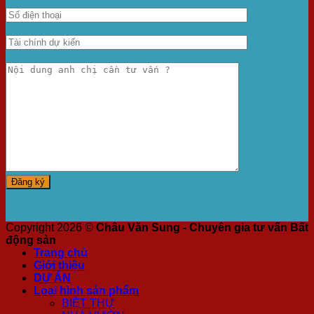
Copyright 2026 ©
Châu Văn Sung - Chuyên gia tư vấn Bất
động sản
Trang chủ
Giới thiệu
DỰ ÁN
Loại hình sản phẩm
BIỆT THỰ