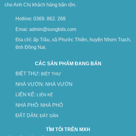
cho Anh Chị khách hàng bận rộn.
Hotline: 0369. 862. 268
Emai: admin@sungbds.com
Địa chỉ: ấp Trầu, xã Phước Thiền, huyện Nhơn Trạch,
tỉnh Đồng Nai.
CÁC SẢN PHẨM ĐANG BÁN
BIỆT THỰ:
BIỆT THỰ
NHÀ VƯỜN:
NHÀ VƯỜN
LIÊN KẾ:
LIÊN KẾ
NHÀ PHỐ:
NHÀ PHỐ
ĐẤT DÂN:
ĐẤT DÂN
TÌM TÔI TRÊN MXH