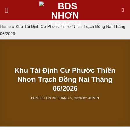
Skip
to
content
Home
»
Khu Tái Định Cư Phước Thiền Nhơn Trạch Đồng Nai Tháng
06/2026
Khu Tái Định Cư Phước Thiền
Nhơn Trạch Đồng Nai Tháng
06/2026
POSTED ON
26 THÁNG 5, 2026
BY
ADMIN