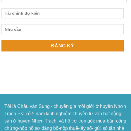
Tôi là Châu văn Sung - chuyên gia môi giới ở huyện Nhơn
Trạch. Đã có 5 năm kinh nghiệm chuyên tư vấn bất động
sản ở huyện Nhơn Trạch, và hổ trợ trọn gói: mua-bán-công
chứng-nộp hồ sơ đăng bộ-nộp thuế-lấy sổ- gửi sổ tận nhà