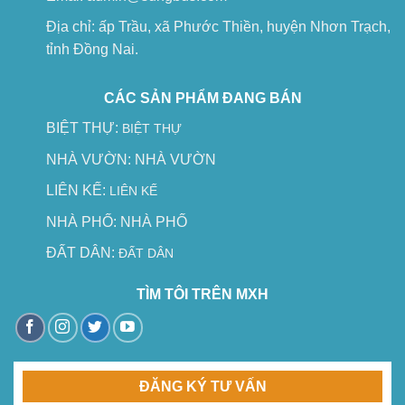
Địa chỉ: ấp Trầu, xã Phước Thiền, huyện Nhơn Trạch,
tỉnh Đồng Nai.
CÁC SẢN PHẨM ĐANG BÁN
BIỆT THỰ:
BIỆT THỰ
NHÀ VƯỜN:
NHÀ VƯỜN
LIÊN KẾ:
LIÊN KẾ
NHÀ PHỐ:
NHÀ PHỐ
ĐẤT DÂN:
ĐẤT DÂN
TÌM TÔI TRÊN MXH
ĐĂNG KÝ TƯ VẤN