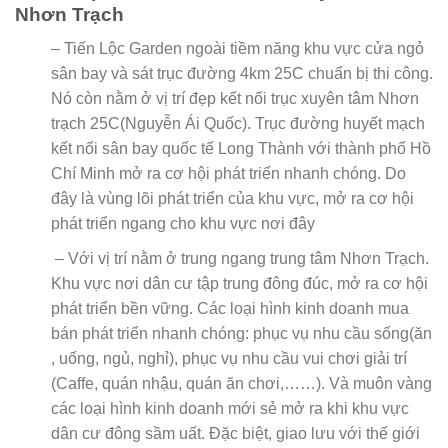
Nhơn Trạch
– Tiến Lộc Garden ngoài tiềm năng khu vực cửa ngỏ
sân bay và sát trục đường 4km 25C chuẩn bị thi công.
Nó còn nằm ở vị trí đẹp kết nối trục xuyên tâm Nhơn
trạch 25C(Nguyễn Ái Quốc). Trục đường huyết mạch
kết nối sân bay quốc tế Long Thành với thành phố Hồ
Chí Minh mở ra cơ hội phát triển nhanh chóng. Do
đây là vùng lõi phát triển của khu vực, mở ra cơ hội
phát triển ngang cho khu vực nơi đây
– Với vị trí nằm ở trung ngang trung tâm Nhơn Trạch.
Khu vực nơi dân cư tập trung đông đúc, mở ra cơ hội
phát triển bền vững. Các loại hình kinh doanh mua
bán phát triển nhanh chóng: phục vụ nhu cầu sống(ăn
, uống, ngủ, nghỉ), phục vụ nhu cầu vui chơi giải trí
(Caffe, quán nhậu, quán ăn chơi,……). Và muôn vàng
các loại hình kinh doanh mới sẻ mở ra khi khu vực
dân cư đông sầm uất. Đặc biệt, giao lưu với thế giới