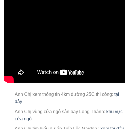
Anh Chị xem thông tin 4km đường 25C thi công:
tại
đây
Anh Chị vùng cửa ngỏ sân bay Long Thành:
khu vực
cửa ngỏ
Anh Chị tìm hiểu dự án Tiến Lộc Garden :
xem tại đây