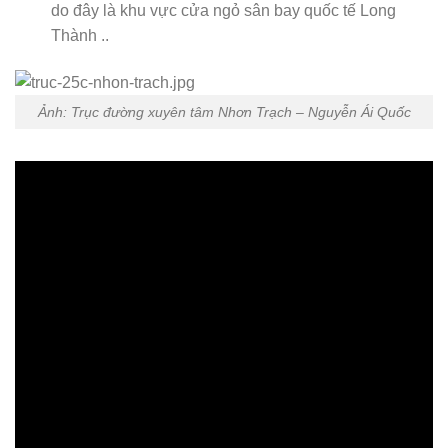
do đây là khu vực cửa ngỏ sân bay quốc tế Long
Thành ..
Ảnh: Trục đường xuyên tâm Nhơn Trạch – Nguyễn Ái Quốc