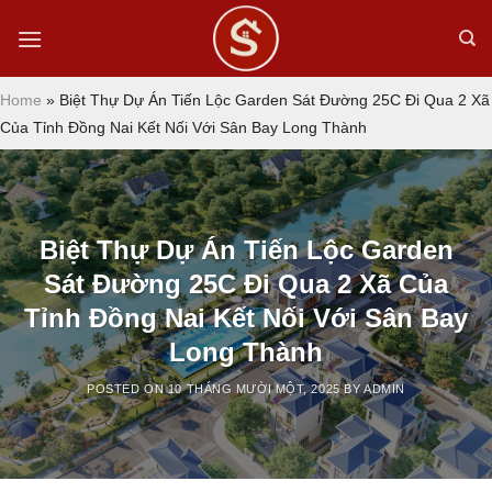
Skip
to
content
Home
»
Biệt Thự Dự Án Tiến Lộc Garden Sát Đường 25C Đi Qua 2 Xã
Của Tỉnh Đồng Nai Kết Nối Với Sân Bay Long Thành
Biệt Thự Dự Án Tiến Lộc Garden
Sát Đường 25C Đi Qua 2 Xã Của
Tỉnh Đồng Nai Kết Nối Với Sân Bay
Long Thành
POSTED ON
10 THÁNG MƯỜI MỘT, 2025
BY
ADMIN