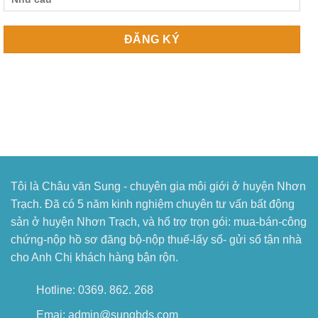
Tôi là Châu văn Sung - chuyên gia môi giới ở huyện Nhơn
Trạch. Đã có 5 năm kinh nghiệm chuyên tư vấn bất động
sản ở huyện Nhơn Trạch, và hổ trợ trọn gói: mua-bán-công
chứng-nộp hồ sơ đăng bộ-nộp thuế-lấy sổ- gửi sổ tận nhà
cho Anh Chị khách hàng bận rộn.
Hotline: 0369. 862. 268
Emai: admin@sungbds.com