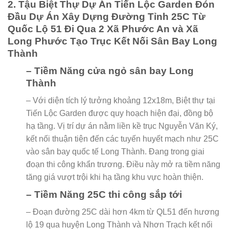
2. Tậu Biệt Thự Dự Án Tiến Lộc Garden Đón
Đầu Dự Án Xây Dựng Đường Tỉnh 25C Từ
Quốc Lộ 51 Đi Qua 2 Xã Phước An và Xã
Long Phước Tạo Trục Kết Nối Sân Bay Long
Thành
– Tiềm Năng cửa ngỏ sân bay Long
Thành
– Với diện tích lý tưởng khoảng 12x18m, Biệt thự tại
Tiến Lộc Garden được quy hoạch hiện đại, đồng bộ
hạ tầng. Vị trí dự án nằm liền kề trục Nguyễn Văn Ký,
kết nối thuận tiện đến các tuyến huyết mạch như 25C
vào sân bay quốc tế Long Thành. Đang trong giai
đoạn thi công khẩn trương. Điều này mở ra tiềm năng
tăng giá vượt trội khi hạ tầng khu vực hoàn thiện.
– Tiềm Năng 25C thi công sắp tới
– Đoạn đường 25C dài hơn 4km từ QL51 đến hương
lộ 19 qua huyện Long Thành và Nhơn Trạch kết nối