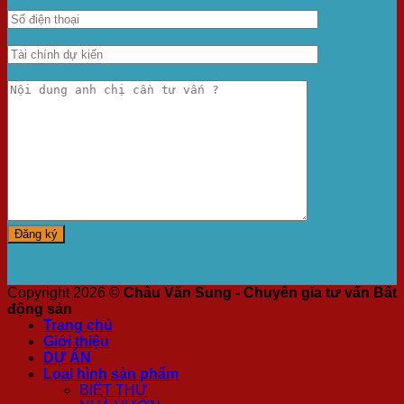
Copyright 2026 ©
Châu Văn Sung - Chuyên gia tư vấn Bất
động sản
Trang chủ
Giới thiệu
DỰ ÁN
Loại hình sản phẩm
BIỆT THỰ