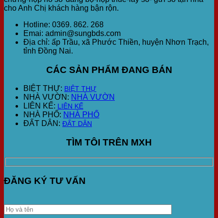
cho Anh Chị khách hàng bận rộn.
Hotline: 0369. 862. 268
Emai: admin@sungbds.com
Địa chỉ: ấp Trầu, xã Phước Thiền, huyện Nhơn Trạch,
tỉnh Đồng Nai.
CÁC SẢN PHẨM ĐANG BÁN
BIỆT THỰ:
BIỆT THỰ
NHÀ VƯỜN:
NHÀ VƯỜN
LIÊN KẾ:
LIÊN KẾ
NHÀ PHỐ:
NHÀ PHỐ
ĐẤT DÂN:
ĐẤT DÂN
TÌM TÔI TRÊN MXH
ĐĂNG KÝ TƯ VẤN