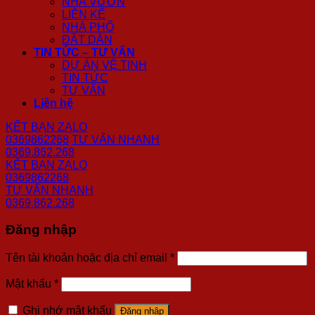
NHÀ VƯỜN
LIÊN KẾ
NHÀ PHỐ
ĐẤT DÂN
TIN TỨC – TƯ VẤN
DỰ ÁN VỆ TINH
TIN TỨC
TƯ VẤN
Liên hệ
KẾT BẠN ZALO
0369862268
TƯ VẤN NHANH
0369.862.268
KẾT BẠN ZALO
0369862268
TƯ VẤN NHANH
0369.862.268
Đăng nhập
Tên tài khoản hoặc địa chỉ email
*
Mật khẩu
*
Ghi nhớ mật khẩu
Đăng nhập