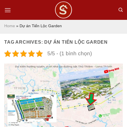
Skip
to
content
Home
»
Dự án Tiến Lộc Garden
TAG ARCHIVES:
DỰ ÁN TIẾN LỘC GARDEN
5/5 - (1 bình chọn)