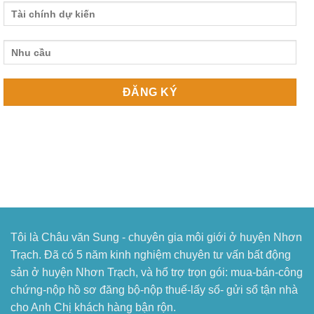
Tôi là Châu văn Sung - chuyên gia môi giới ở huyện Nhơn
Trạch. Đã có 5 năm kinh nghiệm chuyên tư vấn bất động
sản ở huyện Nhơn Trạch, và hổ trợ trọn gói: mua-bán-công
chứng-nộp hồ sơ đăng bộ-nộp thuế-lấy sổ- gửi sổ tận nhà
cho Anh Chị khách hàng bận rộn.