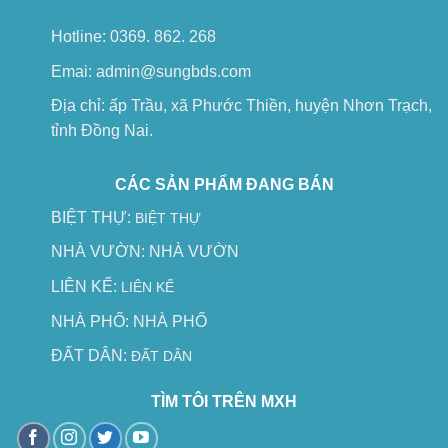
Hotline: 0369. 862. 268
Emai: admin@sungbds.com
Địa chỉ: ấp Trầu, xã Phước Thiền, huyện Nhơn Trạch,
tỉnh Đồng Nai.
CÁC SẢN PHẨM ĐANG BÁN
BIỆT THỰ:
BIỆT THỰ
NHÀ VƯỜN:
NHÀ VƯỜN
LIÊN KẾ:
LIÊN KẾ
NHÀ PHỐ:
NHÀ PHỐ
ĐẤT DÂN:
ĐẤT DÂN
TÌM TÔI TRÊN MXH