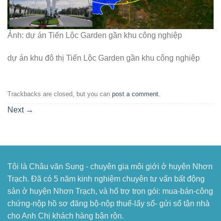
Ảnh: dự án Tiến Lộc Garden gần khu công nghiệp
dự án khu đô thị Tiến Lộc Garden gần khu công nghiệp
Trackbacks are closed, but you can
post a comment
.
Next
→
Tôi là Châu văn Sung - chuyên gia môi giới ở huyện Nhơn
Trạch. Đã có 5 năm kinh nghiệm chuyên tư vấn bất động
sản ở huyện Nhơn Trạch, và hổ trợ trọn gói: mua-bán-công
chứng-nộp hồ sơ đăng bộ-nộp thuế-lấy sổ- gửi sổ tận nhà
cho Anh Chị khách hàng bận rộn.