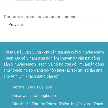
Trackbacks are closed, but you can
post a comment
.
←
Previous
Tôi là Châu văn Sung - chuyên gia môi giới ở huyện Nhơn
Trạch. Đã có 5 năm kinh nghiệm chuyên tư vấn bất động
sản ở huyện Nhơn Trạch, và hổ trợ trọn gói: mua-bán-công
chứng-nộp hồ sơ đăng bộ-nộp thuế-lấy sổ- gửi sổ tận nhà
cho Anh Chị khách hàng bận rộn.
Hotline: 0369. 862. 268
Emai: admin@sungbds.com
Địa chỉ: ấp Trầu, xã Phước Thiền, huyện Nhơn Trạch,