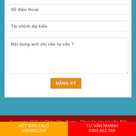
Copyright 2026 ©
Châu Văn Sung - Chuyên gia tư vấn Bất
KẾT BẠN ZALO
TƯ VẤN NHANH
động sản
0369862268
0369.862.268