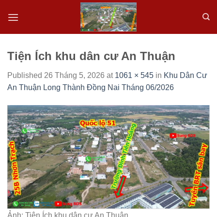
Skip
to
content
Tiện Ích khu dân cư An Thuận
Published
26 Tháng 5, 2026
at
1061 × 545
in
Khu Dân Cư
An Thuận Long Thành Đồng Nai Tháng 06/2026
Ảnh: Tiện Ích khu dân cư An Thuận