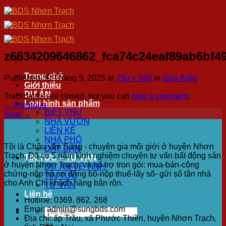
Skip
to
content
z6634209646862_fca74c24eaf89ab6bf49
Trang chủ
Published
30 Tháng 5, 2025
at
750 × 558
in
Giới thiệu
Giới thiệu
DỰ ÁN
Trackbacks are closed, but you can
post a comment
.
Loại hình sản phẩm
←
Previous
BIỆT THỰ
Next
→
NHÀ VƯỜN
LIÊN KẾ
NHÀ PHỐ
Tôi là Châu văn Sung - chuyên gia môi giới ở huyện Nhơn
ĐẤT DÂN
Trạch. Đã có 5 năm kinh nghiệm chuyên tư vấn bất động sản
TIN TỨC – TƯ VẤN
ở huyện Nhơn Trạch, và hổ trợ trọn gói: mua-bán-công
DỰ ÁN VỆ TINH
chứng-nộp hồ sơ đăng bộ-nộp thuế-lấy sổ- gửi sổ tận nhà
TIN TỨC
cho Anh Chị khách hàng bận rộn.
TƯ VẤN
Liên hệ
Hotline: 0369. 862. 268
Emai: admin@sungbds.com
Tìm
Địa chỉ: ấp Trầu, xã Phước Thiền, huyện Nhơn Trạch,
kiếm: