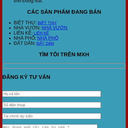
tỉnh Đồng Nai.
CÁC SẢN PHẨM ĐANG BÁN
BIỆT THỰ:
BIỆT THỰ
NHÀ VƯỜN:
NHÀ VƯỜN
LIÊN KẾ:
LIÊN KẾ
NHÀ PHỐ:
NHÀ PHỐ
ĐẤT DÂN:
ĐẤT DÂN
TÌM TÔI TRÊN MXH
ĐĂNG KÝ TƯ VẤN