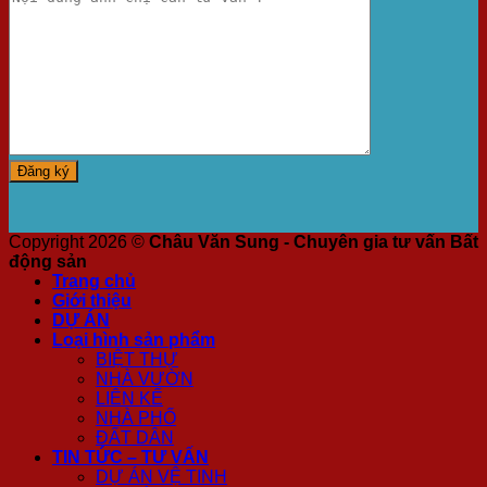
Copyright 2026 ©
Châu Văn Sung - Chuyên gia tư vấn Bất
động sản
Trang chủ
Giới thiệu
DỰ ÁN
Loại hình sản phẩm
BIỆT THỰ
NHÀ VƯỜN
LIÊN KẾ
NHÀ PHỐ
ĐẤT DÂN
TIN TỨC – TƯ VẤN
DỰ ÁN VỆ TINH