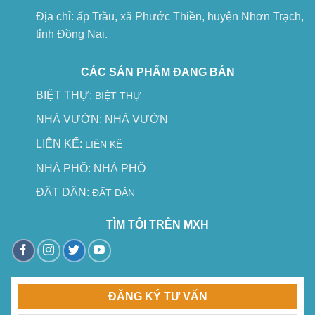
Địa chỉ: ấp Trầu, xã Phước Thiền, huyện Nhơn Trạch,
tỉnh Đồng Nai.
CÁC SẢN PHẨM ĐANG BÁN
BIỆT THỰ:
BIỆT THỰ
NHÀ VƯỜN:
NHÀ VƯỜN
LIÊN KẾ:
LIÊN KẾ
NHÀ PHỐ:
NHÀ PHỐ
ĐẤT DÂN:
ĐẤT DÂN
TÌM TÔI TRÊN MXH
ĐĂNG KÝ TƯ VẤN