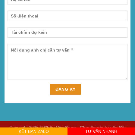
Copyright 2026 ©
Châu Văn Sung - Chuyên gia tư vấn Bất
KẾT BẠN ZALO
TƯ VẤN NHANH
động sản