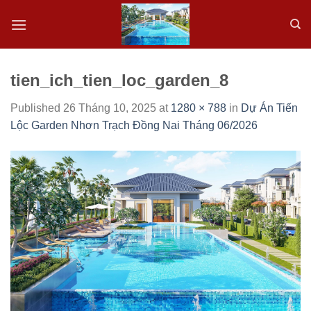
Skip
to
content
tien_ich_tien_loc_garden_8
Published
26 Tháng 10, 2025
at
1280 × 788
in
Dự Án Tiến
Lộc Garden Nhơn Trạch Đồng Nai Tháng 06/2026