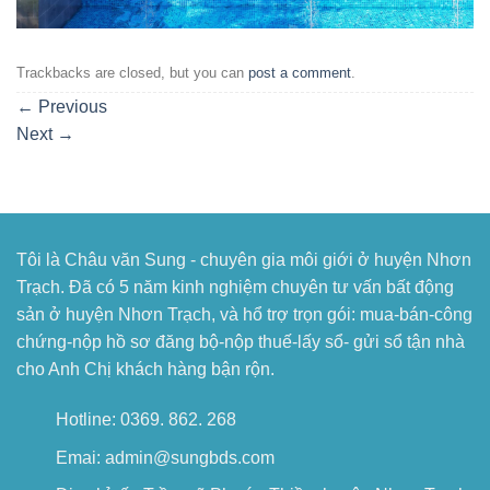
Trackbacks are closed, but you can
post a comment
.
←
Previous
Next
→
Tôi là Châu văn Sung - chuyên gia môi giới ở huyện Nhơn
Trạch. Đã có 5 năm kinh nghiệm chuyên tư vấn bất động
sản ở huyện Nhơn Trạch, và hổ trợ trọn gói: mua-bán-công
chứng-nộp hồ sơ đăng bộ-nộp thuế-lấy sổ- gửi sổ tận nhà
cho Anh Chị khách hàng bận rộn.
Hotline: 0369. 862. 268
Emai: admin@sungbds.com