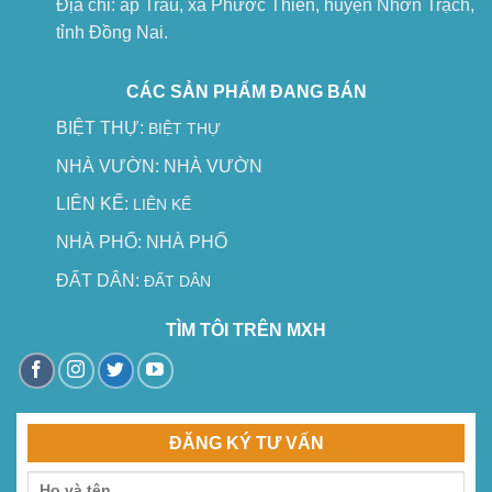
Địa chỉ: ấp Trầu, xã Phước Thiền, huyện Nhơn Trạch,
tỉnh Đồng Nai.
CÁC SẢN PHẨM ĐANG BÁN
BIỆT THỰ:
BIỆT THỰ
NHÀ VƯỜN:
NHÀ VƯỜN
LIÊN KẾ:
LIÊN KẾ
NHÀ PHỐ:
NHÀ PHỐ
ĐẤT DÂN:
ĐẤT DÂN
TÌM TÔI TRÊN MXH
ĐĂNG KÝ TƯ VẤN