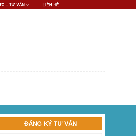
ỨC – TƯ VẤN
LIÊN HỆ
ĐĂNG KÝ TƯ VẤN