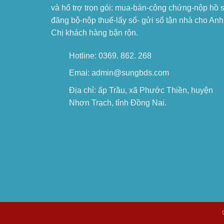
và hổ trợ trọn gói: mua-bán-công chứng-nộp hồ 
đăng bộ-nộp thuế-lấy sổ- gửi sổ tận nhà cho Anh
Chị khách hàng bận rộn.
Hotline: 0369. 862. 268
Emai: admin@sungbds.com
Địa chỉ: ấp Trầu, xã Phước Thiền, huyện
Nhơn Trạch, tỉnh Đồng Nai.