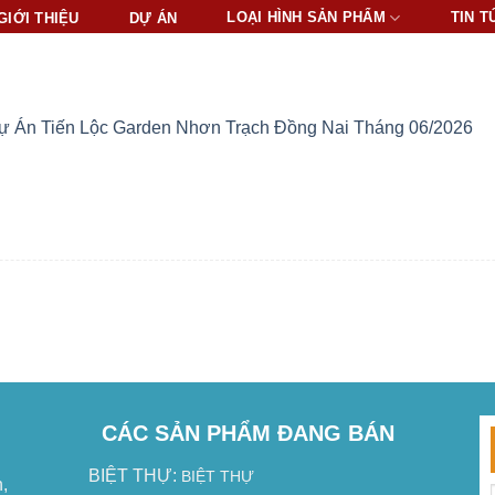
LOẠI HÌNH SẢN PHẨM
TIN T
GIỚI THIỆU
DỰ ÁN
ự Án Tiến Lộc Garden Nhơn Trạch Đồng Nai Tháng 06/2026
CÁC SẢN PHẨM ĐANG BÁN
BIỆT THỰ:
BIỆT THỰ
,