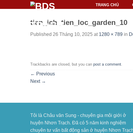
Skip
TRANG CHỦ
to
content
tien_ich_tien_loc_garden_10
Published
26 Tháng 10, 2025
at
1280 × 789
in
D
Trackbacks are closed, but you can
post a comment
.
←
Previous
Next
→
Tôi là Châu văn Sung - chuyên gia môi giới ở
huyện Nhơn Trạch. Đã có 5 năm kinh nghiệm
chuyên tư vấn bất động sản ở huyện Nhơn Trạch