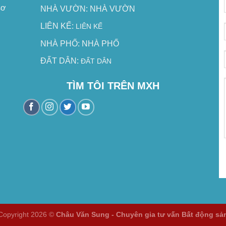
sơ
NHÀ VƯỜN:
NHÀ VƯỜN
LIÊN KẾ:
LIÊN KẾ
NHÀ PHỐ:
NHÀ PHỐ
ĐẤT DÂN:
ĐẤT DÂN
TÌM TÔI TRÊN MXH
Copyright 2026 ©
Châu Văn Sung - Chuyên gia tư vấn Bất động sả