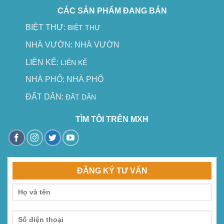
CÁC SẢN PHẨM ĐANG BÁN
BIỆT THỰ:
BIỆT THỰ
NHÀ VƯỜN:
NHÀ VƯỜN
LIÊN KẾ:
LIÊN KẾ
NHÀ PHỐ:
NHÀ PHỐ
ĐẤT DÂN:
ĐẤT DÂN
TÌM TÔI TRÊN MXH
ĐĂNG KÝ TƯ VẤN