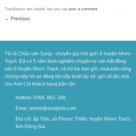
Trackbacks are closed, but you can
post a comment
.
←
Previous
Tôi là Châu văn Sung - chuyên gia môi giới ở huyện Nhơn
Trạch. Đã có 5 năm kinh nghiệm chuyên tư vấn bất động
sản ở huyện Nhơn Trạch, và hổ trợ trọn gói: mua-bán-công
chứng-nộp hồ sơ đăng bộ-nộp thuế-lấy sổ- gửi sổ tận nhà
cho Anh Chị khách hàng bận rộn.
Hotline: 0369. 862. 268
Emai: admin@sungbds.com
Địa chỉ: ấp Trầu, xã Phước Thiền, huyện Nhơn Trạch,
tỉnh Đồng Nai.