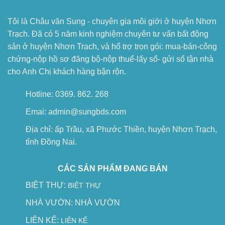
Tôi là Châu văn Sung - chuyên gia môi giới ở huyện Nhơn
Trạch. Đã có 5 năm kinh nghiệm chuyên tư vấn bất động
sản ở huyện Nhơn Trạch, và hổ trợ trọn gói: mua-bán-công
chứng-nộp hồ sơ đăng bộ-nộp thuế-lấy sổ- gửi sổ tận nhà
cho Anh Chị khách hàng bận rộn.
Hotline: 0369. 862. 268
Emai: admin@sungbds.com
Địa chỉ: ấp Trầu, xã Phước Thiền, huyện Nhơn Trạch,
tỉnh Đồng Nai.
CÁC SẢN PHẨM ĐANG BÁN
BIỆT THỰ:
BIỆT THỰ
NHÀ VƯỜN:
NHÀ VƯỜN
LIÊN KẾ:
LIÊN KẾ