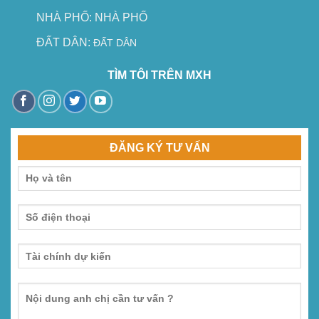
NHÀ PHỐ:
NHÀ PHỐ
ĐẤT DÂN:
ĐẤT DÂN
TÌM TÔI TRÊN MXH
ĐĂNG KÝ TƯ VẤN