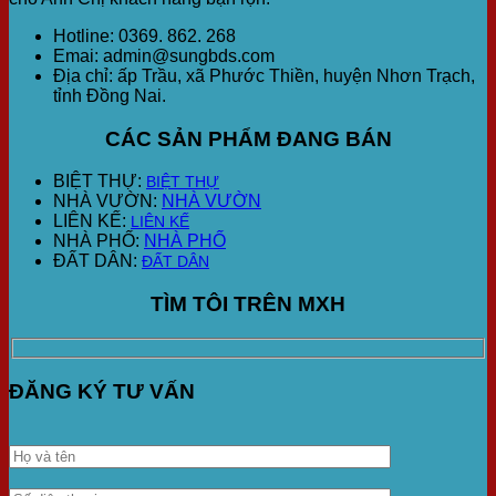
Hotline: 0369. 862. 268
Emai: admin@sungbds.com
Địa chỉ: ấp Trầu, xã Phước Thiền, huyện Nhơn Trạch,
tỉnh Đồng Nai.
CÁC SẢN PHẨM ĐANG BÁN
BIỆT THỰ:
BIỆT THỰ
NHÀ VƯỜN:
NHÀ VƯỜN
LIÊN KẾ:
LIÊN KẾ
NHÀ PHỐ:
NHÀ PHỐ
ĐẤT DÂN:
ĐẤT DÂN
TÌM TÔI TRÊN MXH
ĐĂNG KÝ TƯ VẤN