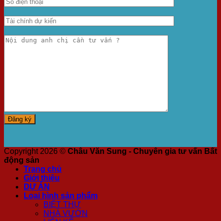
Copyright 2026 ©
Châu Văn Sung - Chuyên gia tư vấn Bất
động sản
Trang chủ
Giới thiệu
DỰ ÁN
Loại hình sản phẩm
BIỆT THỰ
NHÀ VƯỜN