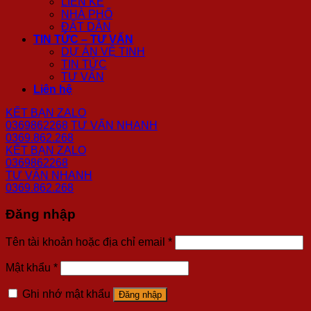
LIÊN KẾ
NHÀ PHỐ
ĐẤT DÂN
TIN TỨC – TƯ VẤN
DỰ ÁN VỆ TINH
TIN TỨC
TƯ VẤN
Liên hệ
KẾT BẠN ZALO
0369862268
TƯ VẤN NHANH
0369.862.268
KẾT BẠN ZALO
0369862268
TƯ VẤN NHANH
0369.862.268
Đăng nhập
Tên tài khoản hoặc địa chỉ email
*
Mật khẩu
*
Ghi nhớ mật khẩu
Đăng nhập