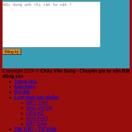
Copyright 2026 ©
Châu Văn Sung - Chuyên gia tư vấn Bất
động sản
Trang chủ
Giới thiệu
DỰ ÁN
Loại hình sản phẩm
BIỆT THỰ
NHÀ VƯỜN
LIÊN KẾ
NHÀ PHỐ
ĐẤT DÂN
TIN TỨC – TƯ VẤN